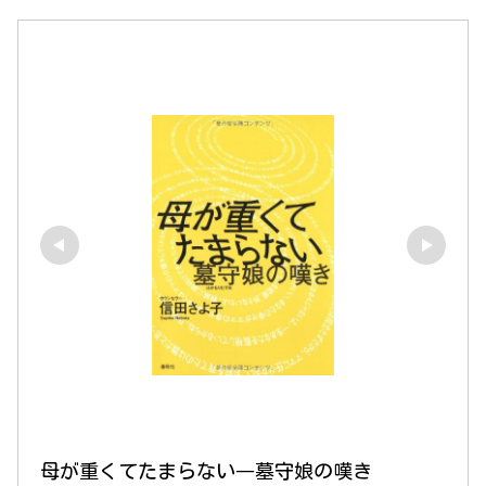
母が重くてたまらない―墓守娘の嘆き