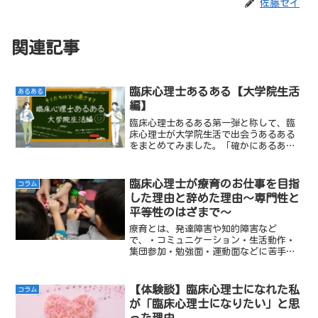
佐藤セイ
関連記事
臨床心理士あるある【大学院生活
あるある
編】
臨床心理士あるある第一弾と称して、臨
床心理士が大学院生活で出会うあるある
をまとめてみました。「確かにあるあ
る」と思うもよし、「いや、ないないだ
ろ」とツッコむもよし。臨床心理士ある
ある【ワクワクドキドキ大学院生活編】
臨床心理士が療育のお仕事を目指
コラム
どうぞお楽しみください。
した理由と辞めた理由～専門性と
平等性のはざまで～
療育とは、発達障害や知的障害など
で、・コミュニケーション・生活動作・
集団参加・勉強面・運動面などに苦手さ
がある子に対して、「こうすれば苦手を
補えるかな？」「これならできるかも」
を見つけて、伝えていくお仕事です。今
【体験談】臨床心理士になれた私
コラム
回は、療育ってどんな仕事？と...
が「臨床心理士になりたい」と思
った理由