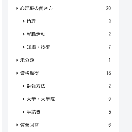
心理職の働き方
20
倫理
3
就職活動
2
知識・技術
7
未分類
1
資格取得
18
勉強方法
2
大学・大学院
9
手続き
5
質問回答
6