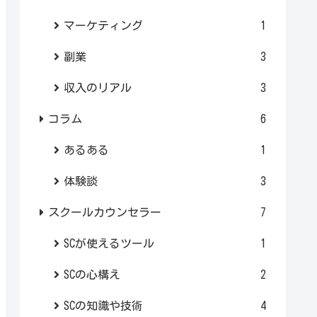
マーケティング
1
副業
3
収入のリアル
3
コラム
6
あるある
1
体験談
3
スクールカウンセラー
7
SCが使えるツール
1
SCの心構え
2
SCの知識や技術
4