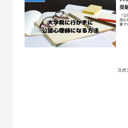
受
「公
認心
事で
スポ